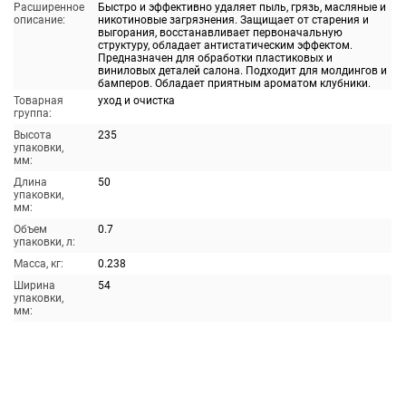
Расширенное
Быстро и эффективно удаляет пыль, грязь, масляные и
описание:
никотиновые загрязнения. Защищает от старения и
выгорания, восстанавливает первоначальную
структуру, обладает антистатическим эффектом.
Предназначен для обработки пластиковых и
виниловых деталей салона. Подходит для молдингов и
бамперов. Обладает приятным ароматом клубники.
Товарная
уход и очистка
группа:
Высота
235
упаковки,
мм:
Длина
50
упаковки,
мм:
Объем
0.7
упаковки, л:
Масса, кг:
0.238
Ширина
54
упаковки,
мм: