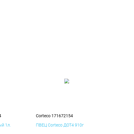
4
Corteco 171672154
й 1л.
ПВЕЦ Corteco ДОТ4 910г