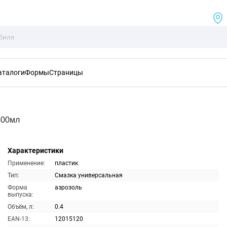
аталоги
Формы
Страницы
400мл
Характеристики
Применение:
пластик
Тип:
Смазка универсальная
Форма
аэрозоль
выпуска:
Объём, л:
0.4
EAN-13:
12015120