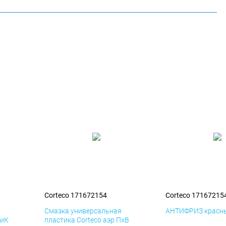
Corteco 171672154
Corteco 17167215
я
Смазка универсальная
АНТИФРИЗ красны
ДиК
пластика Corteco аэр ПхВ