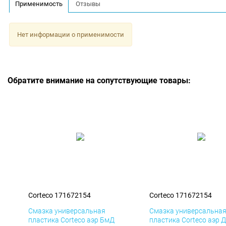
Применимость
Отзывы
Нет информации о применимости
Обратите внимание на сопутствующие товары:
Corteco 171672154
Corteco 171672154
Смазка универсальная
Смазка универсальна
пластика Corteco аэр БмД
пластика Corteco аэр 