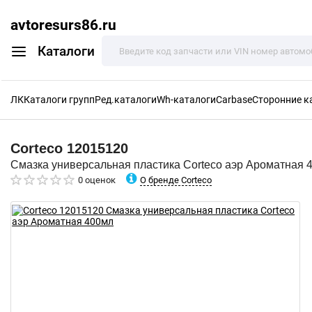
avtoresurs86.ru
Каталоги
ЛК
Каталоги групп
Ред.каталоги
Wh-каталоги
Carbase
Сторонние к
Corteco
12015120
Смазка универсальная пластика Corteco аэр Ароматная 
О бренде Corteco
0 оценок